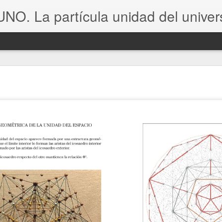
 UNO. La partícula unidad del univer
,
El Uno. La partícula unidad del universo
,
Rafael Poza
prese
s tanto el nexo común entre el macrocosmo y el microcosmo
terial y espiritual del universo.
ra el autor analiza
la forma y el movimiento
de esta
partí
rico
.