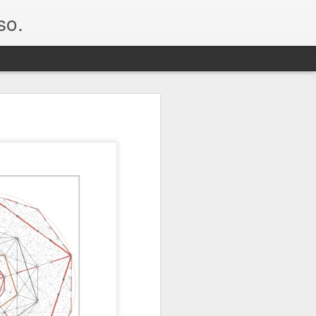
so.
nta esta partícula de
, como la fuente que
cula divina
desde un