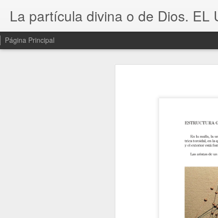
La partícula divina o de Dios. EL
Página Principal
En la siguiente obra
la Naturaleza que e
preside la realidad ma
A lo largo de la ob
conocimiento
geomét