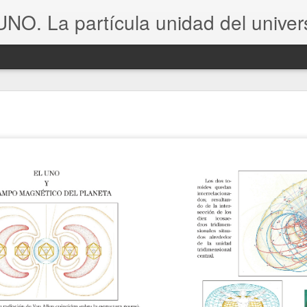
 UNO. La partícula unidad del univer
,
El Uno. La partícula unidad del universo
,
Rafael Poza
prese
s tanto el nexo común entre el macrocosmo y el microcosmo
terial y espiritual del universo.
ra el autor analiza
la forma y el movimiento
de esta
partí
rico
.