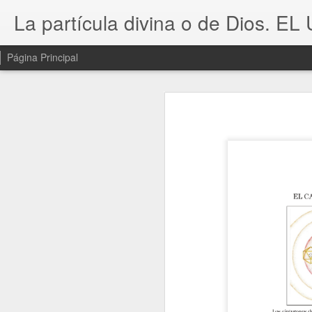
La partícula divina o de Dios. EL
Página Principal
En la siguiente obra
la Naturaleza que e
preside la realidad ma
A lo largo de la ob
conocimiento
geomét