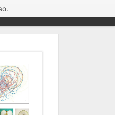
so.
nta esta partícula de
, como la fuente que
cula divina
desde un